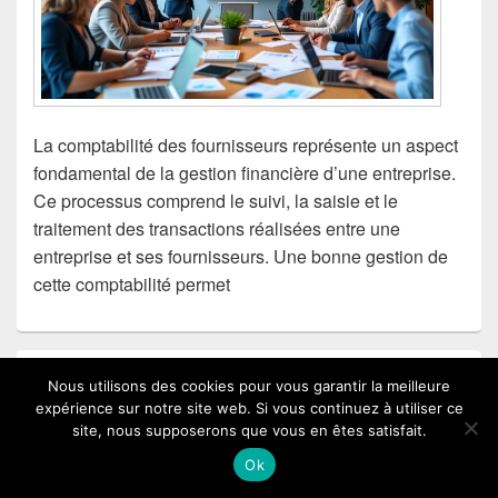
La comptabilité des fournisseurs représente un aspect
fondamental de la gestion financière d’une entreprise.
Ce processus comprend le suivi, la saisie et le
traitement des transactions réalisées entre une
entreprise et ses fournisseurs. Une bonne gestion de
cette comptabilité permet
Guide pratique pour élaborer un bilan
Nous utilisons des cookies pour vous garantir la meilleure
expérience sur notre site web. Si vous continuez à utiliser ce
prévisionnel efficace
site, nous supposerons que vous en êtes satisfait.
Ok