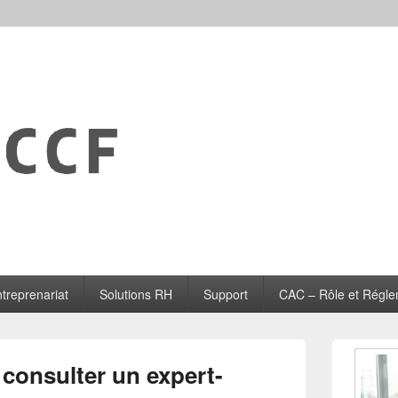
treprenariat
Solutions RH
Support
CAC – Rôle et Régle
Zone
principale
consulter un expert-
de
widget