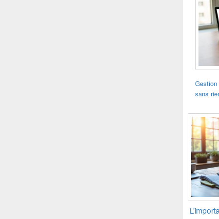
Gestion 
sans rie
L’import