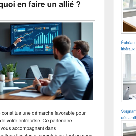
uoi en faire un allié ?
pour
la
barre
latérale
Échéanc
libéraux 
Soignant
 constitue une démarche favorable pour
déclarat
 de votre entreprise. Ce partenaire
en vous accompagnant dans
ations fiscales et comptables, tout en vous