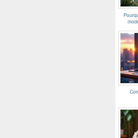
Pourqu
modu
Com