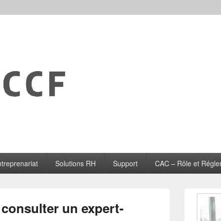
treprenariat
Solutions RH
Support
CAC – Rôle et Régle
Zone
principale
consulter un expert-
de
widget