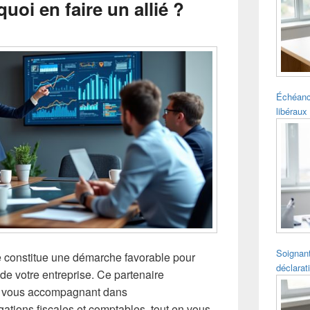
uoi en faire un allié ?
pour
la
barre
latérale
Échéanc
libéraux 
Soignant
 constitue une démarche favorable pour
déclarat
 de votre entreprise. Ce partenaire
en vous accompagnant dans
ations fiscales et comptables, tout en vous