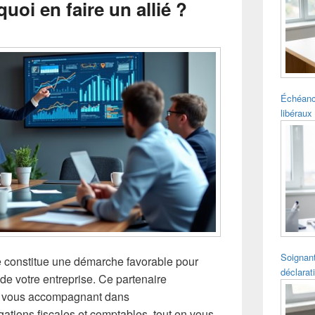
uoi en faire un allié ?
pour
la
barre
latérale
Échéanc
libéraux 
Soignant
 constitue une démarche favorable pour
déclarat
 de votre entreprise. Ce partenaire
en vous accompagnant dans
ations fiscales et comptables, tout en vous