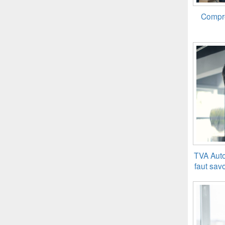
Compre
TVA Auto
faut savo