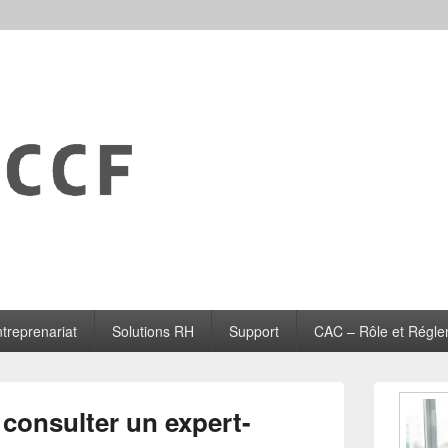
treprenariat
Solutions RH
Support
CAC – Rôle et Régle
Zone
principale
consulter un expert-
de
widget