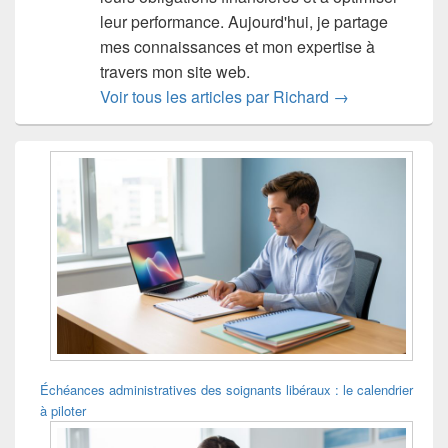
leur performance. Aujourd'hui, je partage
mes connaissances et mon expertise à
travers mon site web.
Voir tous les articles par Richard
→
Zone
principale
de
widget
pour
la
barre
latérale
Échéances administratives des soignants libéraux : le calendrier
à piloter