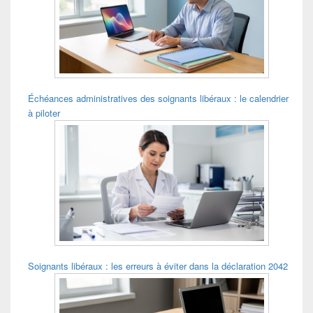
pour
la
barre
latérale
Échéances administratives des soignants libéraux : le calendrier
à piloter
Soignants libéraux : les erreurs à éviter dans la déclaration 2042