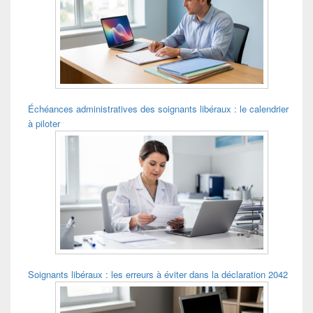
widget
pour
la
barre
latérale
Échéances administratives des soignants libéraux : le calendrier
à piloter
Soignants libéraux : les erreurs à éviter dans la déclaration 2042