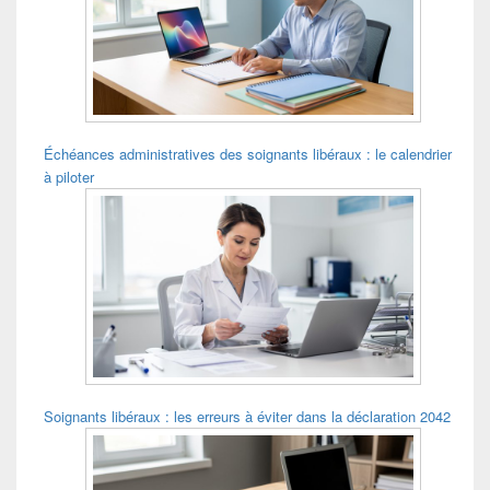
pour
la
barre
latérale
Échéances administratives des soignants libéraux : le calendrier
à piloter
Soignants libéraux : les erreurs à éviter dans la déclaration 2042