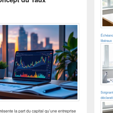
pour
la
barre
latérale
Échéanc
libéraux 
Soignant
déclarat
ésente la part du capital qu’une entreprise