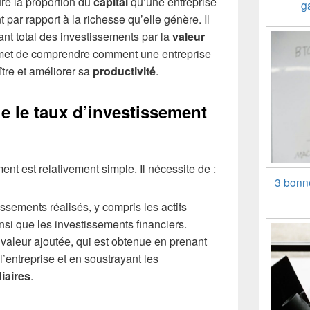
re la proportion du
capital
qu’une entreprise
g
ar rapport à la richesse qu’elle génère. Il
ant total des investissements par la
valeur
rmet de comprendre comment une entreprise
ître et améliorer sa
productivité
.
 le taux d’investissement
ent est relativement simple. Il nécessite de :
3 bonne
issements réalisés, y compris les actifs
insi que les investissements financiers.
 valeur ajoutée, qui est obtenue en prenant
e l’entreprise et en soustrayant les
iaires
.