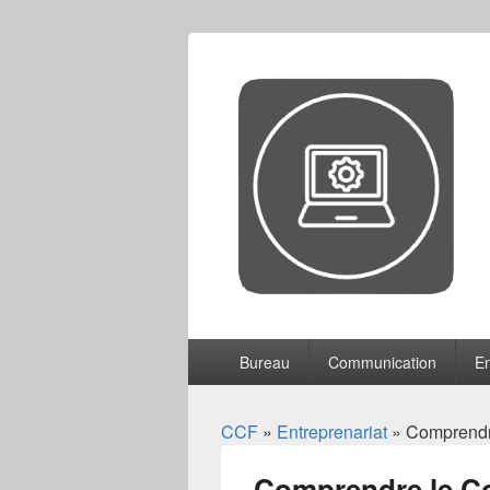
CCF
Menu
Bureau
Communication
En
principal
CCF
»
Entreprenariat
» Comprendre
Comprendre le C