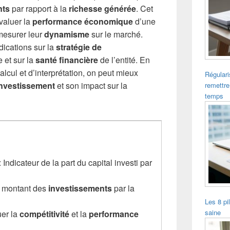
nts
par rapport à la
richesse générée
. Cet
évaluer la
performance économique
d’une
mesurer leur
dynamisme
sur le marché.
dications sur la
stratégie de
 et sur la
santé financière
de l’entité. En
lcul et d’interprétation, on peut mieux
Régulari
investissement
et son impact sur la
remettre
temps
: Indicateur de la part du capital investi par
e montant des
investissements
par la
Les 8 pi
saine
uer la
compétitivité
et la
performance