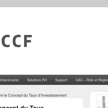
treprenariat
Solutions RH
Support
CAC – Rôle et Régle
Zone
 le Concept du Taux d’Investissement
principale
de
oncept du Taux
widget