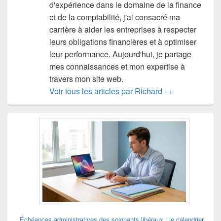
d'expérience dans le domaine de la finance
et de la comptabilité, j'ai consacré ma
carrière à aider les entreprises à respecter
leurs obligations financières et à optimiser
leur performance. Aujourd'hui, je partage
mes connaissances et mon expertise à
travers mon site web.
Voir tous les articles par Richard
→
Zone
principale
de
widget
pour
la
barre
latérale
Échéances administratives des soignants libéraux : le calendrier