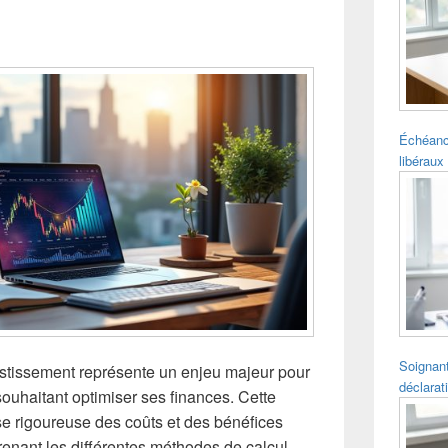
pour
la
barre
latérale
Échéanc
libéraux 
Soignant
vestissement représente un enjeu majeur pour
déclarat
 souhaitant optimiser ses finances. Cette
 rigoureuse des coûts et des bénéfices
enant les différentes méthodes de calcul