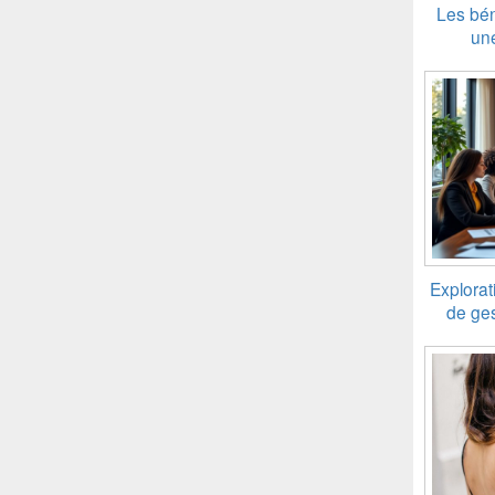
Les bén
une
Explorat
de ges