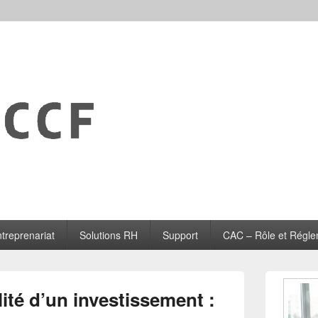
treprenariat
Solutions RH
Support
CAC – Rôle et Régle
Zone
principale
lité d’un investissement :
de
widget