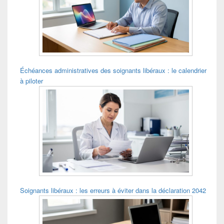
pour
la
barre
latérale
Échéances administratives des soignants libéraux : le calendrier
à piloter
Soignants libéraux : les erreurs à éviter dans la déclaration 2042