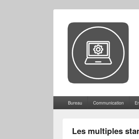
CCF
Menu
Bureau
Communication
En
principal
Les multiples stan