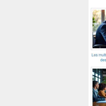
Les multi
des