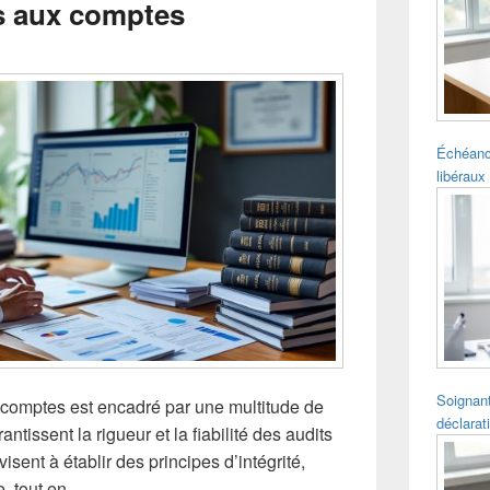
s aux comptes
pour
la
barre
latérale
Échéanc
libéraux 
Soignant
comptes est encadré par une multitude de
déclarat
ntissent la rigueur et la fiabilité des audits
isent à établir des principes d’intégrité,
, tout en