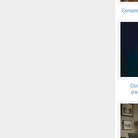
Compren
Com
d’e