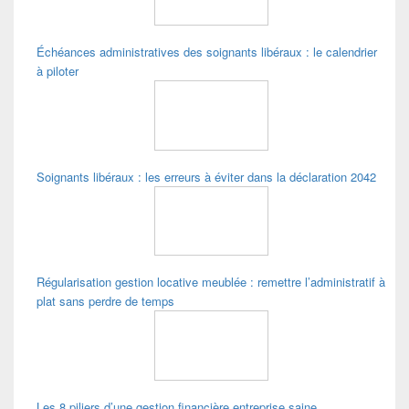
widget
pour
la
Échéances administratives des soignants libéraux : le calendrier
barre
latérale
à piloter
Soignants libéraux : les erreurs à éviter dans la déclaration 2042
Régularisation gestion locative meublée : remettre l’administratif à
plat sans perdre de temps
Les 8 piliers d’une gestion financière entreprise saine