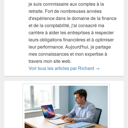
je suis commissaire aux comptes à la
retraite. Fort de nombreuses années
d'expérience dans le domaine de la finance
et de la comptabilité, j'ai consacré ma
carrière à aider les entreprises à respecter
leurs obligations financières et à optimiser
leur performance. Aujourd'hui, je partage
mes connaissances et mon expertise à
travers mon site web.
Voir tous les articles par Richard
→
Zone
principale
de
widget
pour
la
barre
latérale