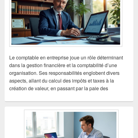
Le comptable en entreprise joue un rôle déterminant
dans la gestion financière et la comptabilité d’une
organisation. Ses responsabilités englobent divers
aspects, allant du calcul des impôts et taxes à la
création de valeur, en passant par la paie des
Zone
principale
de
widget
pour
la