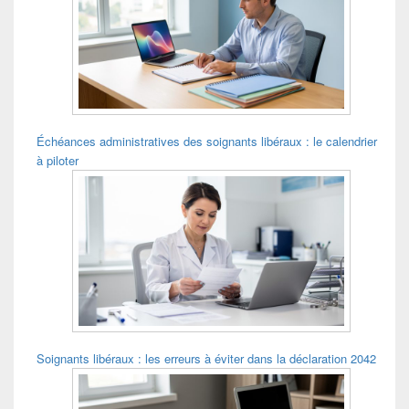
widget
pour
la
barre
latérale
Échéances administratives des soignants libéraux : le calendrier
à piloter
Soignants libéraux : les erreurs à éviter dans la déclaration 2042