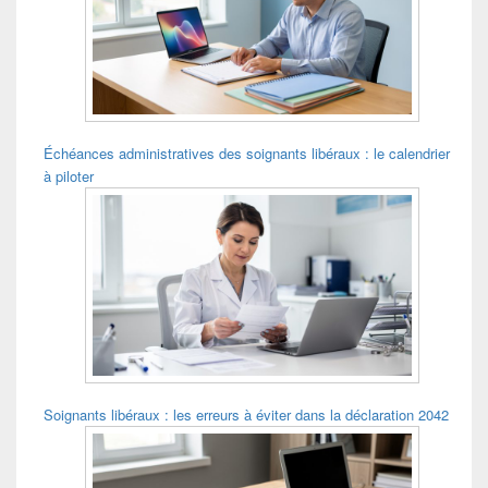
pour
la
barre
latérale
Échéances administratives des soignants libéraux : le calendrier
à piloter
Soignants libéraux : les erreurs à éviter dans la déclaration 2042