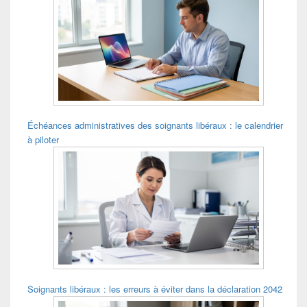
de
widget
pour
la
barre
latérale
Échéances administratives des soignants libéraux : le calendrier
à piloter
Soignants libéraux : les erreurs à éviter dans la déclaration 2042