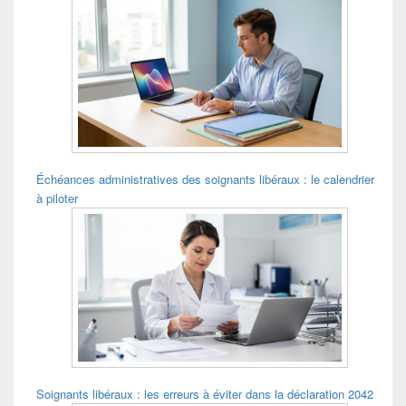
principale
de
widget
pour
la
barre
latérale
Échéances administratives des soignants libéraux : le calendrier
à piloter
Soignants libéraux : les erreurs à éviter dans la déclaration 2042