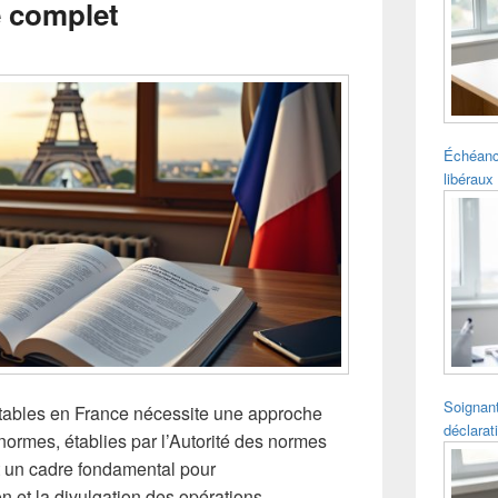
e complet
pour
la
barre
latérale
Échéanc
libéraux 
Soignant
ables en France nécessite une approche
déclarat
ormes, établies par l’Autorité des normes
t un cadre fondamental pour
on et la divulgation des opérations