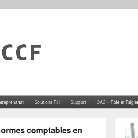
treprenariat
Solutions RH
Support
CAC – Rôle et Régle
Zone
principale
normes comptables en
de
widget