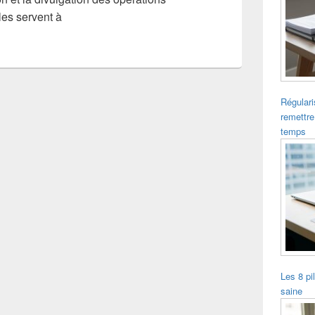
les servent à
Régulari
remettre
temps
Les 8 pi
saine