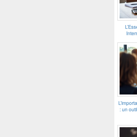
L’Ess
Inte
L’import
: un out