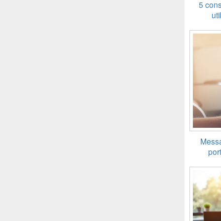
5 cons
uti
Messa
port