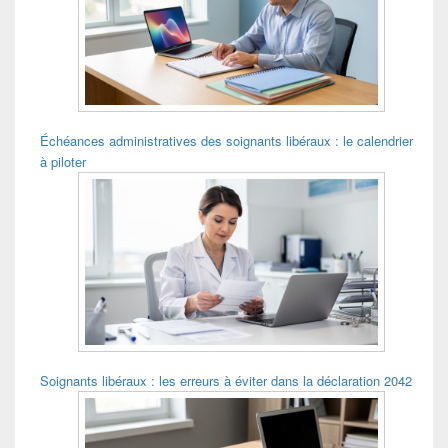
pour
la
barre
latérale
Échéances administratives des soignants libéraux : le calendrier
à piloter
Soignants libéraux : les erreurs à éviter dans la déclaration 2042