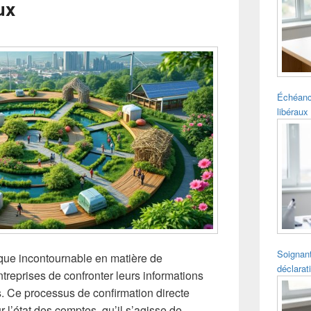
ux
pour
la
barre
latérale
Échéanc
libéraux 
Soignant
tique incontournable en matière de
déclarat
ntreprises de confronter leurs informations
rs. Ce processus de confirmation directe
r l’état des comptes, qu’il s’agisse de