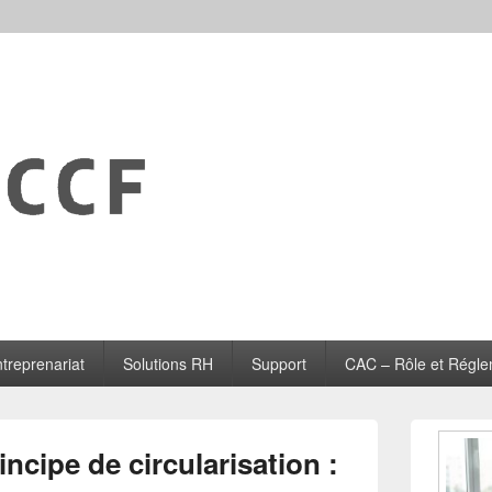
treprenariat
Solutions RH
Support
CAC – Rôle et Régle
Zone
principale
ncipe de circularisation :
de
widget