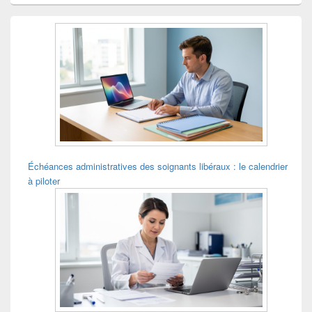
Zone
principale
de
widget
pour
la
barre
latérale
Échéances administratives des soignants libéraux : le calendrier
à piloter