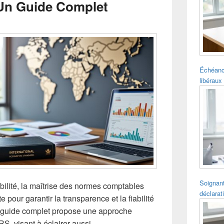
 Un Guide Complet
pour
la
barre
latérale
Échéanc
libéraux 
Soignant
ilité, la maîtrise des normes comptables
déclarat
 pour garantir la transparence et la fiabilité
Ce guide complet propose une approche
RS, visant à éclairer aussi