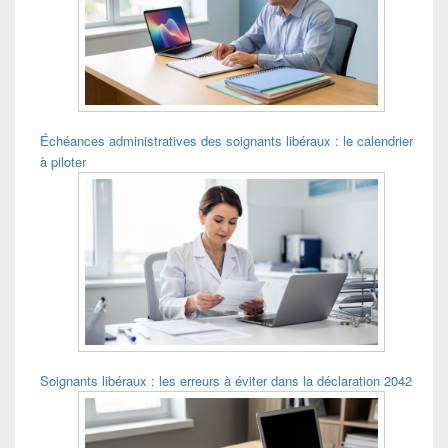
pour
la
barre
latérale
Échéances administratives des soignants libéraux : le calendrier
à piloter
Soignants libéraux : les erreurs à éviter dans la déclaration 2042