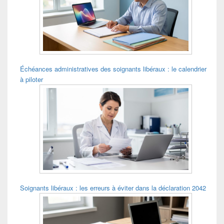
pour
la
barre
latérale
Échéances administratives des soignants libéraux : le calendrier
à piloter
Soignants libéraux : les erreurs à éviter dans la déclaration 2042