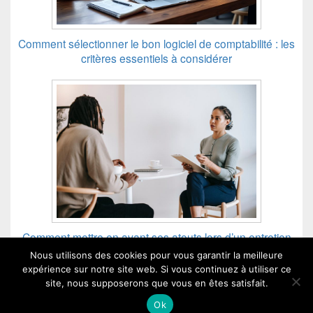
Comment sélectionner le bon logiciel de comptabilité : les
critères essentiels à considérer
Comment mettre en avant ses atouts lors d’un entretien
d’embauche ?
Nous utilisons des cookies pour vous garantir la meilleure
expérience sur notre site web. Si vous continuez à utiliser ce
site, nous supposerons que vous en êtes satisfait.
Ok
CCF - Copyright © 2026 - Tous droits réservés.