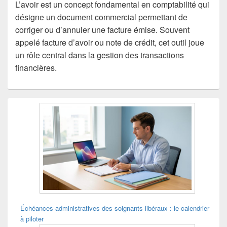
L’avoir est un concept fondamental en comptabilité qui
désigne un document commercial permettant de
corriger ou d’annuler une facture émise. Souvent
appelé facture d’avoir ou note de crédit, cet outil joue
un rôle central dans la gestion des transactions
financières.
Zone
principale
de
widget
pour
la
barre
latérale
Échéances administratives des soignants libéraux : le calendrier
à piloter