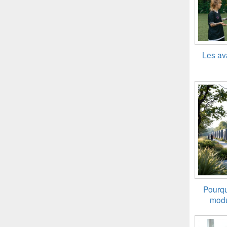
Les av
Pourqu
modu