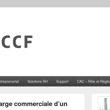
treprenariat
Solutions RH
Support
CAC – Rôle et Régle
Zone
principale
arge commerciale d’un
de
widget