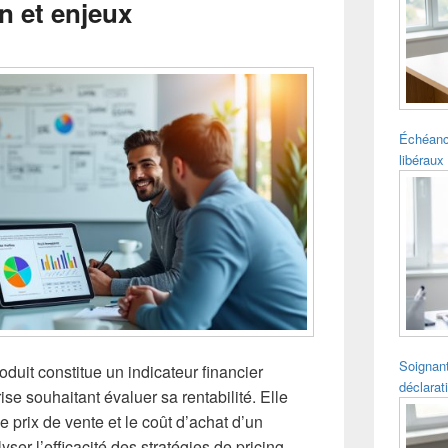
on et enjeux
pour
la
barre
latérale
Échéanc
libéraux 
Soignant
uit constitue un indicateur financier
déclarat
se souhaitant évaluer sa rentabilité. Elle
e prix de vente et le coût d’achat d’un
yser l’efficacité des stratégies de pricing