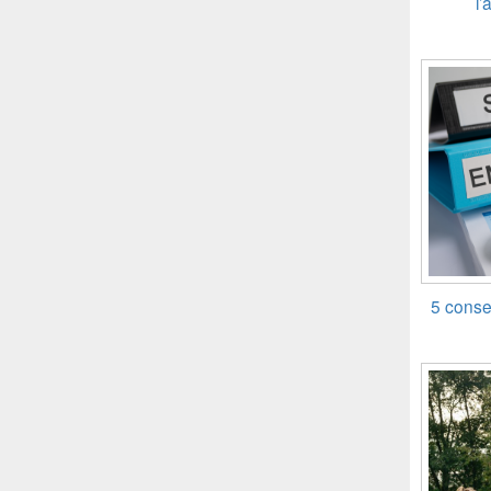
l’
5 consei