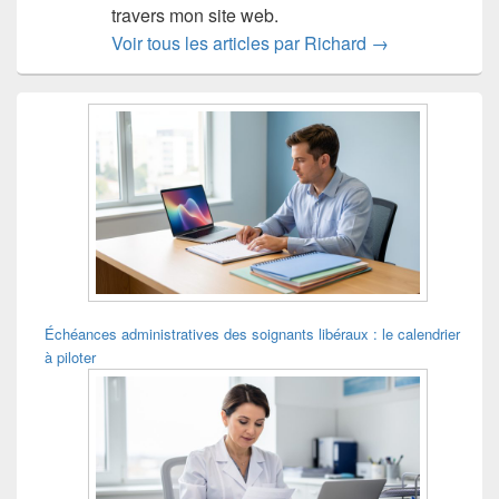
travers mon site web.
Voir tous les articles par Richard
→
Zone
principale
de
widget
pour
la
barre
latérale
Échéances administratives des soignants libéraux : le calendrier
à piloter