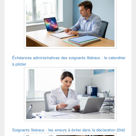
de
widget
pour
la
barre
latérale
Échéances administratives des soignants libéraux : le calendrier
à piloter
Soignants libéraux : les erreurs à éviter dans la déclaration 2042