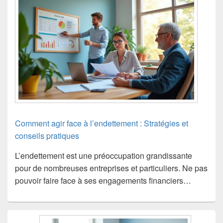
Comment agir face à l’endettement : Stratégies et
conseils pratiques
L’endettement est une préoccupation grandissante
pour de nombreuses entreprises et particuliers. Ne pas
pouvoir faire face à ses engagements financiers…
Zone
principale