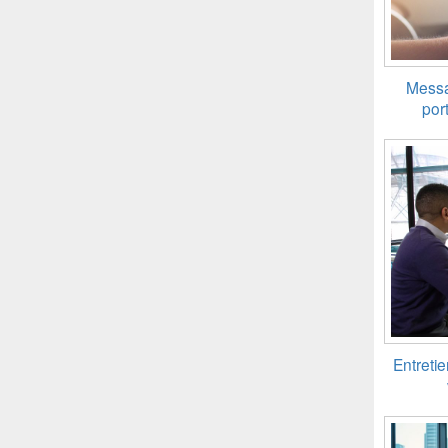
Messa
port
Entretie