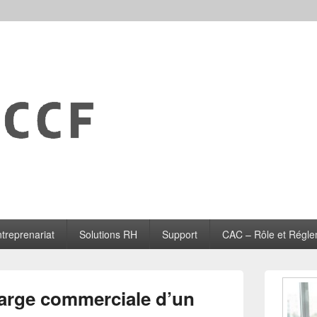
treprenariat
Solutions RH
Support
CAC – Rôle et Régle
Zone
principale
arge commerciale d’un
de
widget