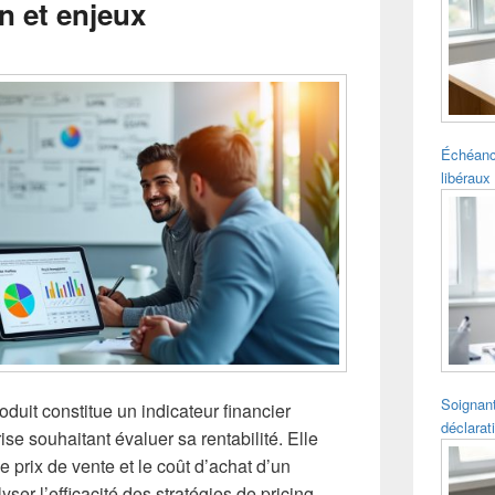
on et enjeux
pour
la
barre
latérale
Échéanc
libéraux 
Soignant
uit constitue un indicateur financier
déclarat
se souhaitant évaluer sa rentabilité. Elle
e prix de vente et le coût d’achat d’un
yser l’efficacité des stratégies de pricing