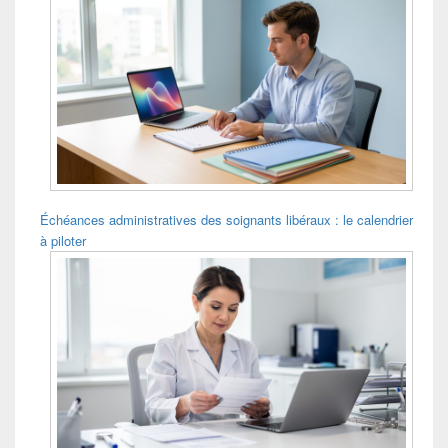
de
widget
pour
la
barre
latérale
Échéances administratives des soignants libéraux : le calendrier
à piloter