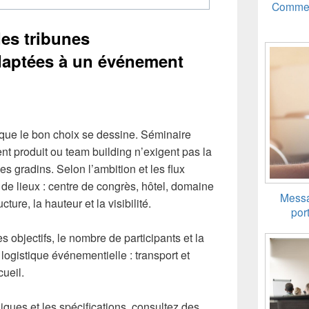
Comment
es tribunes
daptées à un événement
t que le bon choix se dessine. Séminaire
ent produit ou team building n’exigent pas la
 gradins. Selon l’ambition et les flux
 de lieux : centre de congrès, hôtel, domaine
Messa
cture, la hauteur et la visibilité.
port
 objectifs, le nombre de participants et la
logistique événementielle : transport et
cueil.
iques et les spécifications, consultez des