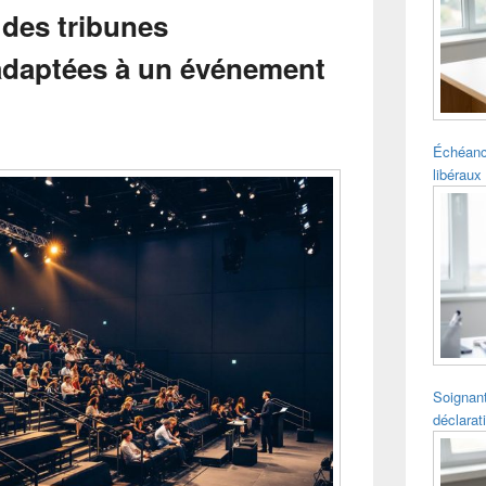
pour
des tribunes
la
barre
adaptées à un événement
latérale
Échéanc
libéraux 
Soignant
déclarat