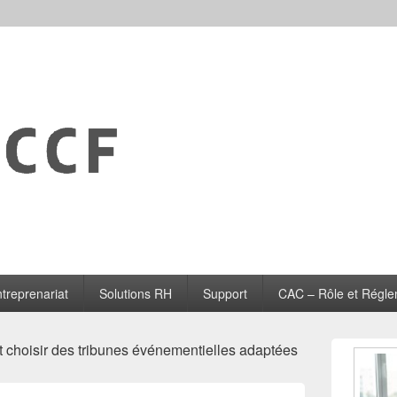
treprenariat
Solutions RH
Support
CAC – Rôle et Régle
Zone
choisir des tribunes événementielles adaptées
principale
de
widget