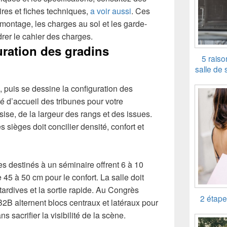
res et fiches techniques,
a voir aussi
. Ces
 montage, les charges au sol et les garde-
drer le cahier des charges.
uration des gradins
5 rais
salle de 
, puis se dessine la configuration des
é d’accueil des tribunes pour votre
ise, de la largeur des rangs et des issues.
s sièges doit concilier densité, confort et
s destinés à un séminaire offrent 6 à 10
45 à 50 cm pour le confort. La salle doit
 tardives et la sortie rapide. Au Congrès
2 étape
B2B alternent blocs centraux et latéraux pour
ns sacrifier la visibilité de la scène.