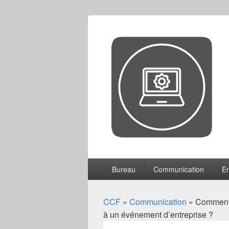
CCF
Menu
Bureau
Communication
En
principal
CCF
»
Communication
» Comment 
à un événement d’entreprise ?