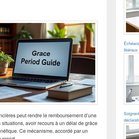
pour
la
barre
latérale
Échéanc
libéraux 
Soignant
inancières peut rendre le remboursement d’une
déclarat
 situations, avoir recours à un délai de grâce
bénéfique. Ce mécanisme, accordé par un
 report