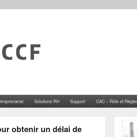
treprenariat
Solutions RH
Support
CAC – Rôle et Régle
Zone
principale
ur obtenir un délai de
de
widget