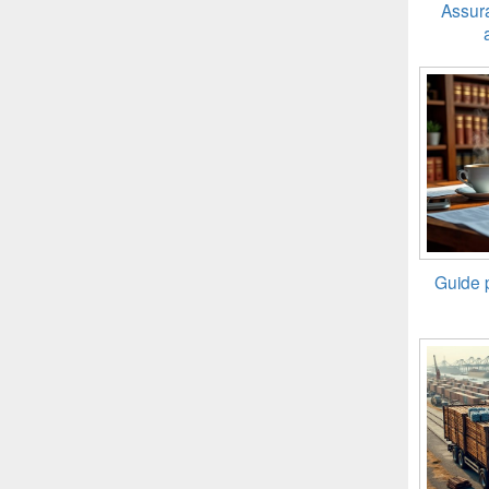
Assura
Guide p