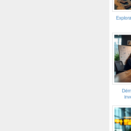
Explora
Démy
inv