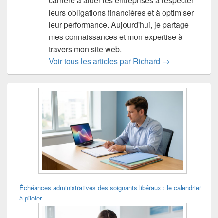
carrière à aider les entreprises à respecter
leurs obligations financières et à optimiser
leur performance. Aujourd'hui, je partage
mes connaissances et mon expertise à
travers mon site web.
Voir tous les articles par Richard
→
Zone
principale
de
widget
pour
la
barre
latérale
Échéances administratives des soignants libéraux : le calendrier
à piloter