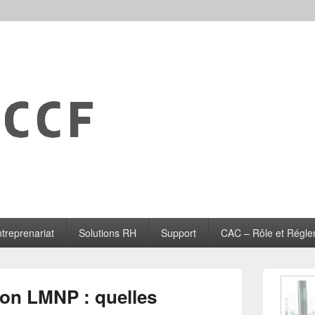
treprenariat
Solutions RH
Support
CAC – Rôle et Régle
Zone
principale
ion LMNP : quelles
de
widget