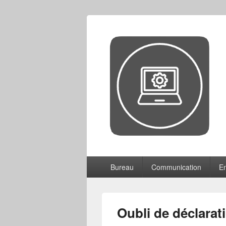
CCF
Menu
Bureau
Communication
En
principal
Oubli de déclarat