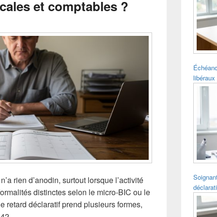
cales et comptables ?
pour
la
barre
latérale
Échéanc
libéraux 
Soignant
a rien d’anodin, surtout lorsque l’activité
déclarat
ormalités distinctes selon le micro-BIC ou le
le retard déclaratif prend plusieurs formes,
042