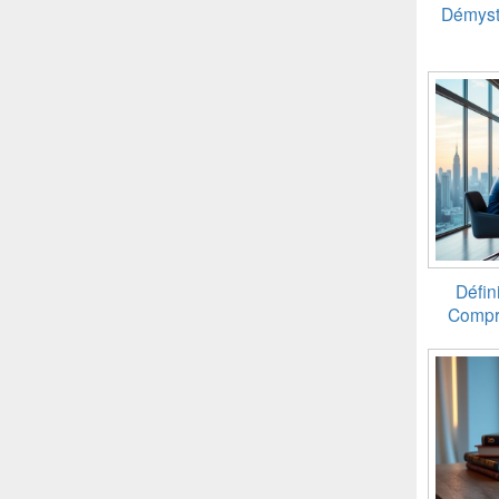
Démysti
Défini
Compre