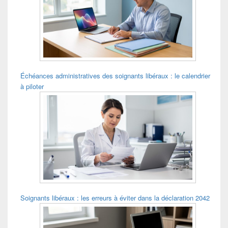
pour
la
barre
latérale
Échéances administratives des soignants libéraux : le calendrier
à piloter
Soignants libéraux : les erreurs à éviter dans la déclaration 2042