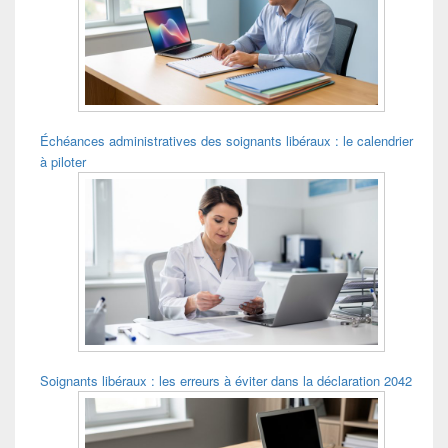
pour
la
barre
latérale
Échéances administratives des soignants libéraux : le calendrier
à piloter
Soignants libéraux : les erreurs à éviter dans la déclaration 2042