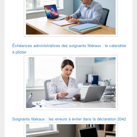
pour
la
barre
latérale
Échéances administratives des soignants libéraux : le calendrier
à piloter
Soignants libéraux : les erreurs à éviter dans la déclaration 2042