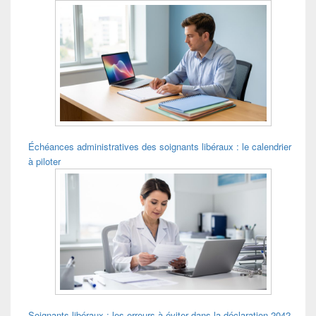
principale
de
widget
pour
la
barre
latérale
Échéances administratives des soignants libéraux : le calendrier
à piloter
Soignants libéraux : les erreurs à éviter dans la déclaration 2042