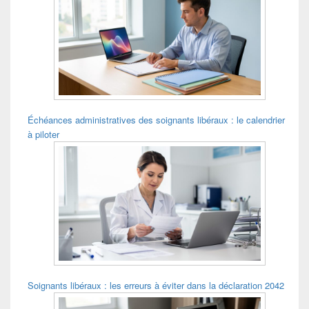
widget
pour
la
barre
latérale
Échéances administratives des soignants libéraux : le calendrier
à piloter
Soignants libéraux : les erreurs à éviter dans la déclaration 2042