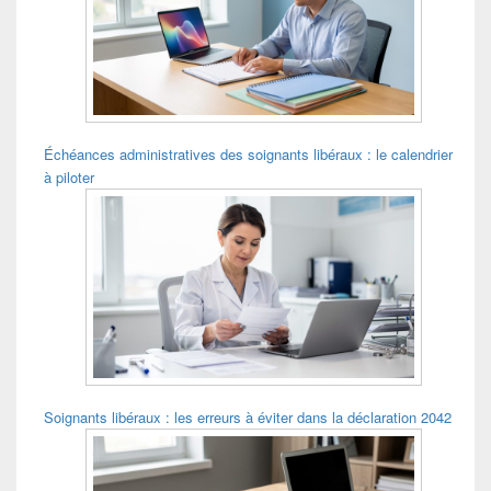
pour
la
barre
latérale
Échéances administratives des soignants libéraux : le calendrier
à piloter
Soignants libéraux : les erreurs à éviter dans la déclaration 2042