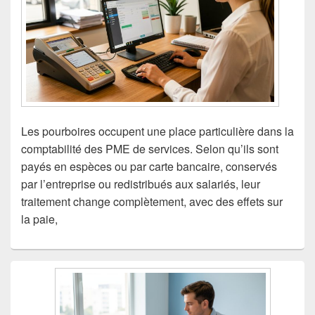
Les pourboires occupent une place particulière dans la
comptabilité des PME de services. Selon qu’ils sont
payés en espèces ou par carte bancaire, conservés
par l’entreprise ou redistribués aux salariés, leur
traitement change complètement, avec des effets sur
la paie,
Zone
principale
de
widget