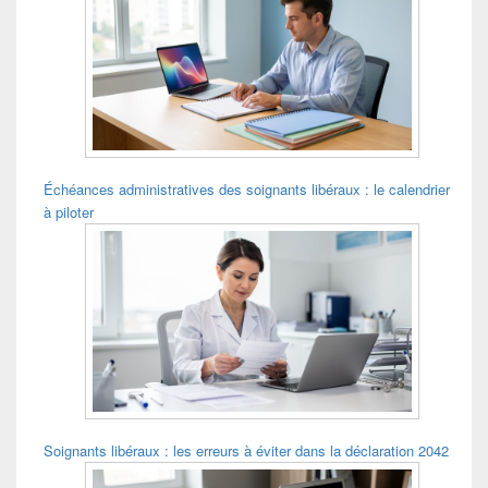
widget
pour
la
barre
latérale
Échéances administratives des soignants libéraux : le calendrier
à piloter
Soignants libéraux : les erreurs à éviter dans la déclaration 2042