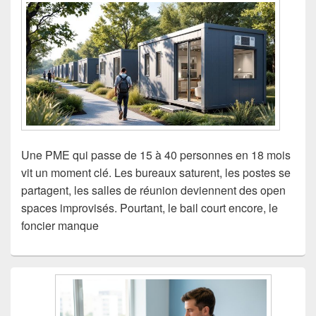
Une PME qui passe de 15 à 40 personnes en 18 mois
vit un moment clé. Les bureaux saturent, les postes se
partagent, les salles de réunion deviennent des open
spaces improvisés. Pourtant, le bail court encore, le
foncier manque
Zone
principale
de
widget