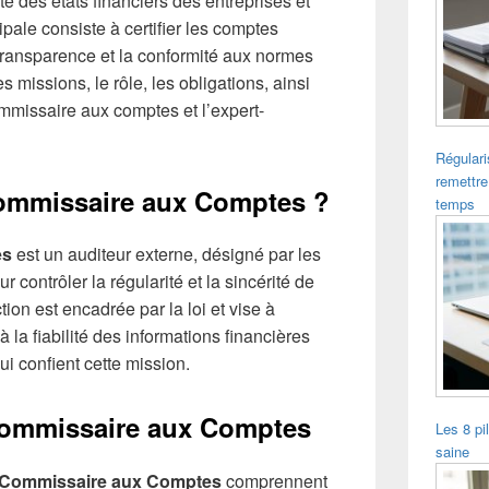
rité des états financiers des entreprises et
pale consiste à certifier les comptes
 transparence et la conformité aux normes
 missions, le rôle, les obligations, ainsi
ommissaire aux comptes et l’expert-
Régulari
remettre
ommissaire aux Comptes ?
temps
es
est un auditeur externe, désigné par les
 contrôler la régularité et la sincérité de
tion est encadrée par la loi et vise à
la fiabilité des informations financières
ui confient cette mission.
Commissaire aux Comptes
Les 8 pi
saine
Commissaire aux Comptes
comprennent