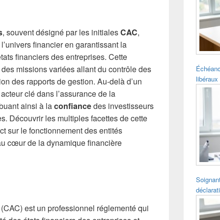
pour
la
barre
s
, souvent désigné par les initiales
CAC
,
latérale
l’univers financier en garantissant la
tats financiers des entreprises. Cette
des missions variées allant du contrôle des
Échéanc
libéraux 
tion des rapports de gestion. Au-delà d’un
 acteur clé dans l’assurance de la
buant ainsi à la
confiance
des investisseurs
. Découvrir les multiples facettes de cette
ct sur le fonctionnement des entités
u cœur de la dynamique financière
Soignant
déclarat
CAC) est un professionnel réglementé qui