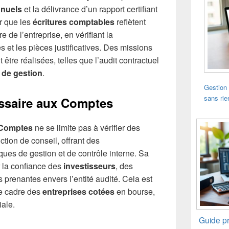
nuels
et la délivrance d’un rapport certifiant
er que les
écritures comptables
reflètent
e de l’entreprise, en vérifiant la
 et les pièces justificatives. Des missions
tre réalisées, telles que l’audit contractuel
 de gestion
.
Gestion 
sans rie
ssaire aux Comptes
 Comptes
ne se limite pas à vérifier des
ction de conseil, offrant des
ues de gestion et de contrôle interne. Sa
r la confiance des
investisseurs
, des
s prenantes envers l’entité audité. Cela est
le cadre des
entreprises cotées
en bourse,
iale.
Guide pr