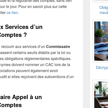
itude et la régularité des comptes, sans lien
our le jour. Pour en savoir plus sur cette
Oblig
lter
ce lien
.
meubl
x Services d’un
Comptes ?
 recourir aux services d’un
Commissaire
assent certains seuils établis par la loi ou
es obligations réglementaires spécifiques.
onymes doivent nommer un CAC lors de la
Décryp
sociations peuvent également avoir
 audit si elles reçoivent des subventions d’un
aire Appel à un
Comptes