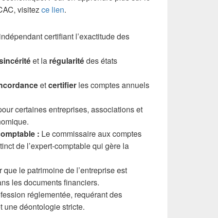
 CAC, visitez
ce lien
.
ndépendant certifiant l’exactitude des
sincérité
et la
régularité
des états
ncordance
et
certifier
les comptes annuels
our certaines entreprises, associations et
nomique.
comptable :
Le commissaire aux comptes
tinct de l’expert-comptable qui gère la
 que le patrimoine de l’entreprise est
ns les documents financiers.
fession réglementée, requérant des
t une déontologie stricte.